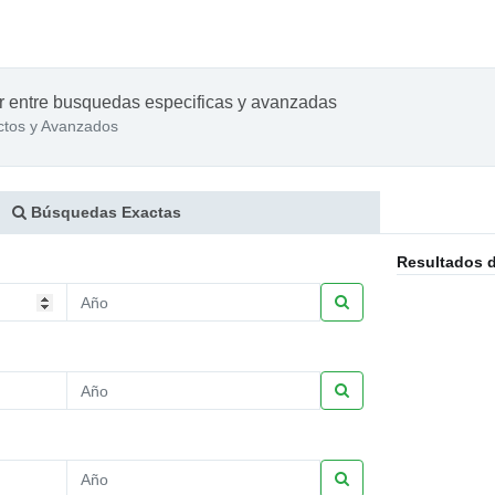
r entre busquedas especificas y avanzadas
ctos y Avanzados
Búsquedas Exactas
Resultados 