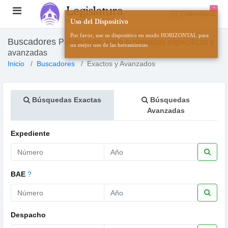
*
Calendario
Uso del Dispositivo
Por favor, use su dispositivo en modo HORIZONTAL para
Buscadores
Puede optar entre busquedas especificas y
un mejor uso de las herramientas
avanzadas
Inicio
Buscadores
Exactos y Avanzados
Búsquedas Exactas
Búsquedas
Avanzadas
Expediente
BAE
?
Despacho