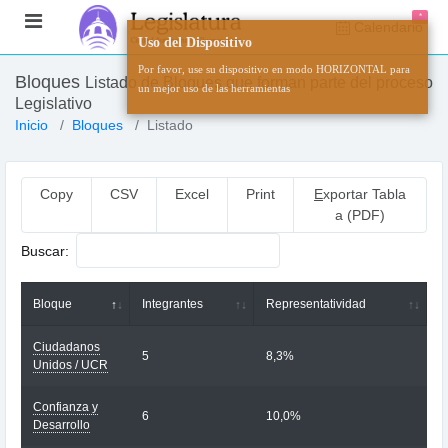
*
Calendario
Uso del Dispositivo
Por favor, use su dispositivo en modo HORIZONTAL para
Bloques
Listado de Bloques que forman parte del proceso
un mejor uso de las herramientas
Legislativo
Inicio
Bloques
Listado
Copy
CSV
Excel
Print
E
xportar Tabla
a (PDF)
Buscar:
Bloque
Integrantes
Representatividad
Ciudadanos
5
8,3%
Unidos / UCR
Confianza y
6
10,0%
Desarrollo