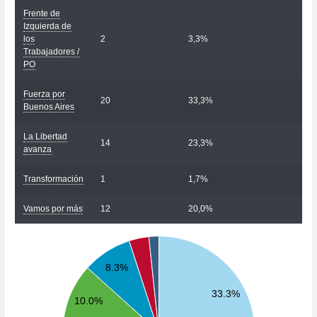
Frente de
Izquierda de
los
2
3,3%
Trabajadores /
PO
Fuerza por
20
33,3%
Buenos Aires
La Libertad
14
23,3%
avanza
Transformación
1
1,7%
Vamos por más
12
20,0%
20
18
8.3%
16
33.3%
10.0%
14