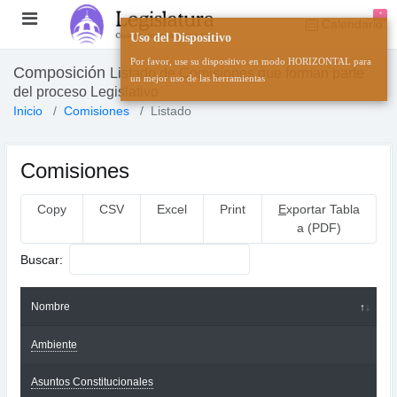
*
Calendario
Uso del Dispositivo
Por favor, use su dispositivo en modo HORIZONTAL para
Composición
Listado de Comisiones que forman parte
un mejor uso de las herramientas
del proceso Legislativo
Inicio
Comisiones
Listado
Comisiones
Copy
CSV
Excel
Print
E
xportar Tabla
a (PDF)
Buscar:
Nombre
Ambiente
Asuntos Constitucionales