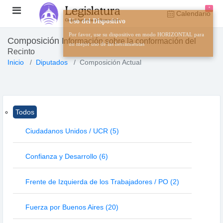
*
Calendario
Composición
Información sobre la conformación del
Recinto
Inicio
Diputados
Composición Actual
Todos
Ciudadanos Unidos / UCR (5)
Confianza y Desarrollo (6)
Frente de Izquierda de los Trabajadores / PO (2)
Fuerza por Buenos Aires (20)