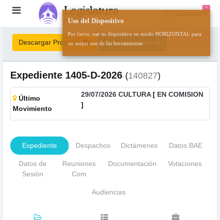
*
Calendario
Uso del Dispositivo
Por favor, use su dispositivo en modo HORIZONTAL para
Descargar Proyecto
Abrir Impresión
un mejor uso de las herramientas
Expediente
1405-D-2026
(
140827
)
29/07/2026 CULTURA
[
EN COMISION
Último
]
Movimiento
Expediente
Despachos
Dictámenes
Datos BAE
Datos de
Reuniones
Documentación
Votaciones
Sesión
Com
Audiencias