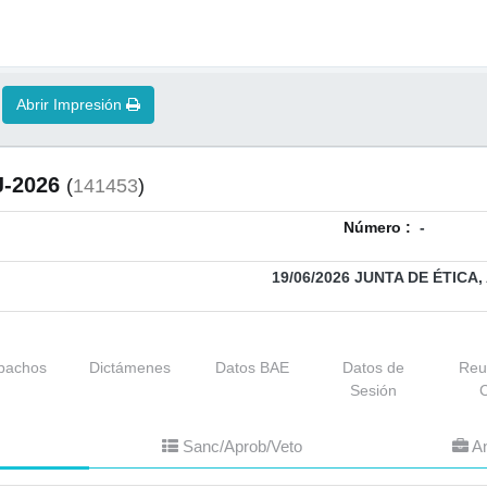
Abrir Impresión
J-2026
(
141453
)
Número :
-
19/06/2026 JUNTA DE ÉTI
pachos
Dictámenes
Datos BAE
Datos de
Reu
Sesión
Sanc/Aprob/Veto
An